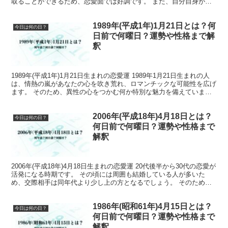
取ることができるため、恋愛面では好調です。 また、自分自身が納
得できる人間関係を築くことが...
1989年(平成1年)1月21日とは？何
今日は何の日？
日前で何曜日？運勢や性格まで解
釈
1989年(平成1年)1月21日生まれの恋愛運 1989年1月21日生まれの人
は、情熱の嵐があなたの心を吹き荒れ、ロマンチックな可能性を広げ
ます。 そのため、異性の心をつかむ何か特別な魅力を備えていま
す。 また、思いやりがあり優しく、人を引...
2006年(平成18年)4月18日とは？
今日は何の日？
何日前で何曜日？運勢や性格まで
解釈
2006年(平成18年)4月18日生まれの恋愛運 20代後半から30代の恋愛が
活発になる時期です。 その頃には周囲も結婚している人が多いた
め、交際相手は同年代より少し上の方となるでしょう。 そのため、
安定した関係を築くことができる場合があり...
1986年(昭和61年)4月15日とは？
今日は何の日？
何日前で何曜日？運勢や性格まで
解釈