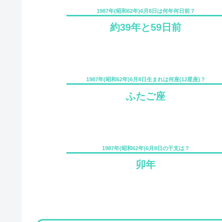
1987年(昭和62年)6月8日は何年何日前？
約39年と59日前
1987年(昭和62年)6月8日生まれは何座(12星座)？
ふたご座
1987年(昭和62年)6月8日の干支は？
卯年