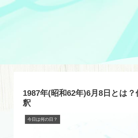
1987年(昭和62年)6月8日
釈
今日は何の日？