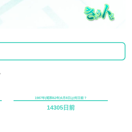
。
1987年(昭和62年)6月8日は何日前？
14305日前