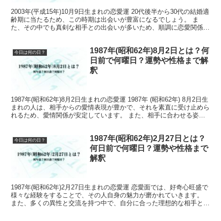
2003年(平成15年)10月9日生まれの恋愛運 20代後半から30代の結婚適
齢期に当たるため、この時期は出会いが豊富になるでしょう。 ま
た、その中でも真剣な相手との出会いが多いため、順調に恋愛関係へ
と発展する可能性が高いです。 2003年...
1987年(昭和62年)8月2日とは？何
今日は何の日？
日前で何曜日？運勢や性格まで解
釈
1987年(昭和62年)8月2日生まれの恋愛運 1987年 (昭和62年) 8月2日生
まれの人は、相手からの愛情表現が豊かで、それを素直に受け止めら
れるため、愛情関係が安定しています。 また、相手に合わせる姿勢
が強く、相手に合わせすぎてしま...
1987年(昭和62年)2月27日とは？
今日は何の日？
何日前で何曜日？運勢や性格まで
解釈
1987年(昭和62年)2月27日生まれの恋愛運 恋愛面では、好奇心旺盛で
様々な経験をすることで、その人自身の魅力が磨かれていきます。
また、多くの異性と交流を持つ中で、自分に合った理想的な相手と出
会える可能性が高いです。 1987年(昭和...