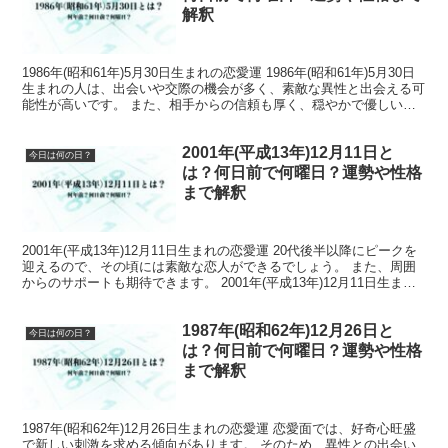
解釈
1986年(昭和61年)5月30日生まれの恋愛運 1986年(昭和61年)5月30日
生まれの人は、出会いや交際の機会が多く、素敵な異性と出会える可
能性が高いです。 また、相手からの信頼も厚く、穏やかで優しい性
格が幸運を引き寄せる要素になって...
2001年(平成13年)12月11日と
今日は何の日？
は？何日前で何曜日？運勢や性格
まで解釈
2001年(平成13年)12月11日生まれの恋愛運 20代後半以降にピークを
迎えるので、その頃には素敵な恋人ができるでしょう。 また、周囲
からのサポートも期待できます。 2001年(平成13年)12月11日生まれ
の仕事運 2001年 (平成...
1987年(昭和62年)12月26日と
今日は何の日？
は？何日前で何曜日？運勢や性格
まで解釈
1987年(昭和62年)12月26日生まれの恋愛運 恋愛面では、好奇心旺盛
で新しい刺激を求める傾向があります。 そのため、異性との出会い