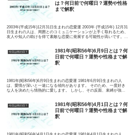
は？何日前で何曜日？運勢や性格
まで解釈
2003年(平成15年)12月31日生まれの恋愛運 2003年 (平成15年) 12月31
日生まれの人は、周囲とのコミュニケーションが上手く取れるため、
友人や知人の助けを得て素敵な恋愛に発展する可能性が高いです。
また、好奇心旺盛で様々な経...
1981年(昭和56年)6月9日とは？何
今日は何の日？
日前で何曜日？運勢や性格まで解
釈
1981年(昭和56年)6月9日生まれの恋愛運 1981年6月9日生まれの人
は、愛情が深いと一途になる傾向があります。 そのため、一度好き
な人を決めたら情熱的に愛します。 しかし、その反面、束縛が強く
執着してしまうため、相手を困らせる可能性...
1981年(昭和56年)4月1日とは？何
今日は何の日？
日前で何曜日？運勢や性格まで解
釈
1981年(昭和56年)4月1日生まれの恋愛運 1981年4月1日生まれの人