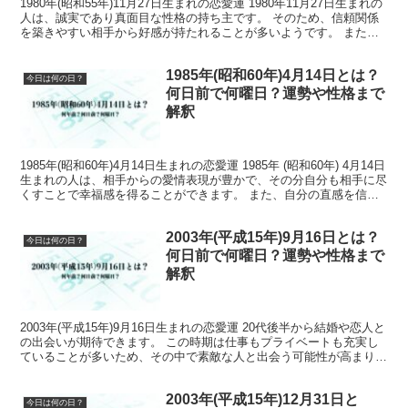
1980年(昭和55年)11月27日生まれの恋愛運 1980年11月27日生まれの
人は、誠実であり真面目な性格の持ち主です。 そのため、信頼関係
を築きやすい相手から好感が持たれることが多いようです。 また、
責任感も強く忍耐強いため、長い間付...
1985年(昭和60年)4月14日とは？
今日は何の日？
何日前で何曜日？運勢や性格まで
解釈
1985年(昭和60年)4月14日生まれの恋愛運 1985年 (昭和60年) 4月14日
生まれの人は、相手からの愛情表現が豊かで、その分自分も相手に尽
くすことで幸福感を得ることができます。 また、自分の直感を信じ
ることで運命的な出会いにつな...
2003年(平成15年)9月16日とは？
今日は何の日？
何日前で何曜日？運勢や性格まで
解釈
2003年(平成15年)9月16日生まれの恋愛運 20代後半から結婚や恋人と
の出会いが期待できます。 この時期は仕事もプライベートも充実し
ていることが多いため、その中で素敵な人と出会う可能性が高まりま
す。 また、30歳前後のタイミングでは既...
2003年(平成15年)12月31日と
今日は何の日？