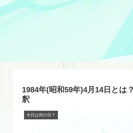
1984年(昭和59年)4月14
釈
今日は何の日？