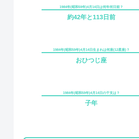
1984年(昭和59年)4月14日は何年何日前？
約42年と113日前
1984年(昭和59年)4月14日生まれは何座(12星座)？
おひつじ座
1984年(昭和59年)4月14日の干支は？
子年