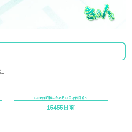
説。
1984年(昭和59年)4月14日は何日前？
15455日前