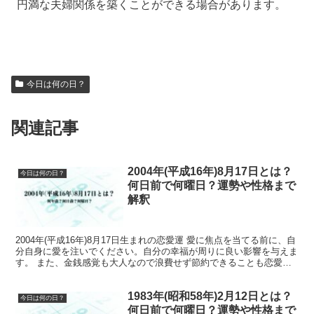
円満な夫婦関係を築くことができる場合があります。
今日は何の日？
関連記事
2004年(平成16年)8月17日とは？
今日は何の日？
何日前で何曜日？運勢や性格まで
解釈
2004年(平成16年)8月17日生まれの恋愛運 愛に焦点を当てる前に、自
分自身に愛を注いでください。自分の幸福が周りに良い影響を与えま
す。 また、金銭感覚も大人なので浪費せず節約できることも恋愛運
を良くするポイントです。 2004年(平成...
1983年(昭和58年)2月12日とは？
今日は何の日？
何日前で何曜日？運勢や性格まで