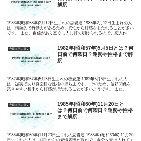
解釈
1983年(昭和58年)2月12日生まれの恋愛運 1983年2月12日生まれの人
は、情熱的で行動力があるため、異性から好感をもたれることが多い
です。 また、自信があり直ぐに人に打ち明けられるので、恋人作り
には適しているでしょう。 1983年...
1982年(昭和57年)5月5日とは？何
今日は何の日？
日前で何曜日？運勢や性格まで解
釈
1982年(昭和57年)5月5日生まれの恋愛運 1982年5月5日生まれの人
は、誠実であり真面目な性格の持ち主です。 そのため、信頼関係を
築きやすい相手から好感が持たれることが多いようです。 また、責
任感も強くチームワークを重視する傾向があ...
1985年(昭和60年)11月20日と
今日は何の日？
は？何日前で何曜日？運勢や性格
まで解釈
1985年(昭和60年)11月20日生まれの恋愛運 1985年 (昭和60年) 11月20
日生まれの人は、相手からの愛情表現が豊かで、自分を受け入れてく