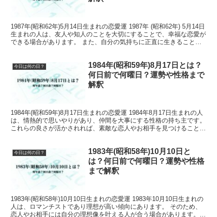
1987年(昭和62年)5月14日生まれの恋愛運 1987年 (昭和62年) 5月14日
生まれの人は、友人や知人のことを大切にすることで、幸福な恋愛が
できる場合があります。 また、自分の気持ちに正直に生きること
で、理想的な相手と出会えるかも...
1984年(昭和59年)8月17日とは？
今日は何の日？
何日前で何曜日？運勢や性格まで
解釈
1984年(昭和59年)8月17日生まれの恋愛運 1984年8月17日生まれの人
は、情熱的で思いやりがあり、仲間を大事にする性格の持ち主です。
これらの良さが活かされれば、素敵な恋人やお相手を見つけることが
できるでしょう。 1984年(昭和...
1983年(昭和58年)10月10日と
今日は何の日？
は？何日前で何曜日？運勢や性格
まで解釈
1983年(昭和58年)10月10日生まれの恋愛運 1983年10月10日生まれの
人は、ロマンチストであり理想が高い傾向にあります。 そのため、
恋人やお相手には自分の理想像を叶える人が合う場合があります。