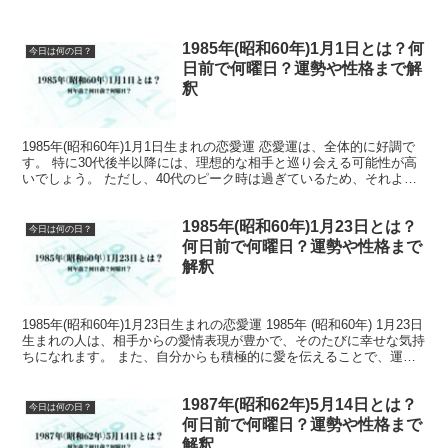
1985年(昭和60年)1月1日とは？何
今日は何の日？
日前で何曜日？運勢や性格まで解
釈
1985年(昭和60年)1月1日生まれの恋愛運 恋愛運は、全体的に好調で
す。 特に30代後半以降には、理想的な相手と巡り会える可能性が高
いでしょう。 ただし、40代のピーク時は過ぎているため、それより
前に結婚・パートナーシップを結ぶことが望...
1985年(昭和60年)1月23日とは？
今日は何の日？
何日前で何曜日？運勢や性格まで
解釈
1985年(昭和60年)1月23日生まれの恋愛運 1985年 (昭和60年) 1月23日
生まれの人は、相手からの愛情表現が豊かで、そのたびに幸せな気持
ちになれます。 また、自分からも積極的に愛を伝えることで、運気
がさらに上昇します。 198...
1987年(昭和62年)5月14日とは？
今日は何の日？
何日前で何曜日？運勢や性格まで
解釈