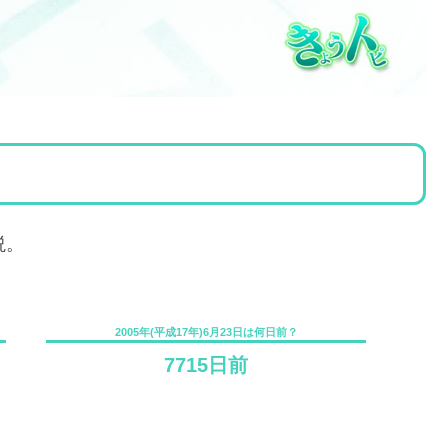
説。
2005年(平成17年)6月23日は何日前？
7715日前