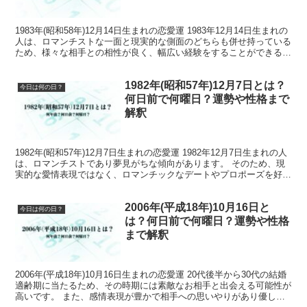
1983年(昭和58年)12月14日生まれの恋愛運 1983年12月14日生まれの
人は、ロマンチストな一面と現実的な側面のどちらも併せ持っている
ため、様々な相手との相性が良く、幅広い経験をすることができるで
しょう。 また、情熱的で忠実な性格...
1982年(昭和57年)12月7日とは？
今日は何の日？
何日前で何曜日？運勢や性格まで
解釈
1982年(昭和57年)12月7日生まれの恋愛運 1982年12月7日生まれの人
は、ロマンチストであり夢見がちな傾向があります。 そのため、現
実的な愛情表現ではなく、ロマンチックなデートやプロポーズを好む
ことがあります。 1982年(昭和5...
2006年(平成18年)10月16日と
今日は何の日？
は？何日前で何曜日？運勢や性格
まで解釈
2006年(平成18年)10月16日生まれの恋愛運 20代後半から30代の結婚
適齢期に当たるため、その時期には素敵なお相手と出会える可能性が
高いです。 また、感情表現が豊かで相手への思いやりがあり優しい