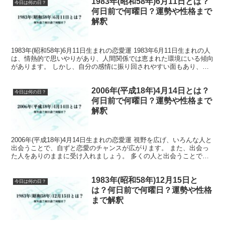
1983年(昭和58年)6月11日とは？
今日は何の日？
何日前で何曜日？運勢や性格まで
解釈
1983年(昭和58年)6月11日生まれの恋愛運 1983年6月11日生まれの人
は、情熱的で思いやりがあり、人間関係では恵まれた環境にいる傾向
があります。 しかし、自分の感情に振り回されやすい面もあり、相
手を傷つけてしまうことがあります。 ...
2006年(平成18年)4月14日とは？
今日は何の日？
何日前で何曜日？運勢や性格まで
解釈
2006年(平成18年)4月14日生まれの恋愛運 視野を広げ、いろんな人と
出会うことで、自ずと恋愛のチャンスが広がります。 また、出会っ
た人をありのままに受け入れましょう。 多くの人と出会うことで、
恋愛に発展する可能性のある相手と出会うこと...
1983年(昭和58年)12月15日と
今日は何の日？
は？何日前で何曜日？運勢や性格
まで解釈