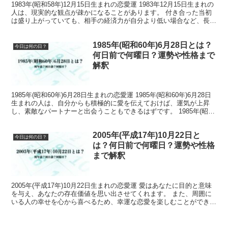
1983年(昭和58年)12月15日生まれの恋愛運 1983年12月15日生まれの
人は、現実的な観点が疎かになることがあります。 付き合った当初
は盛り上がっていても、相手の経済力が自分より低い場合など、長く
続けるのに苦労することがあります。...
1985年(昭和60年)6月28日とは？
今日は何の日？
何日前で何曜日？運勢や性格まで
解釈
1985年(昭和60年)6月28日生まれの恋愛運 1985年(昭和60年)6月28日
生まれの人は、自分からも積極的に愛を伝えておけば、運気が上昇
し、素敵なパートナーと出会うこともできるはずです。 1985年(昭和
60年)6月28日生まれの仕...
2005年(平成17年)10月22日と
今日は何の日？
は？何日前で何曜日？運勢や性格
まで解釈
2005年(平成17年)10月22日生まれの恋愛運 愛はあなたに目的と意味
を与え、あなたの存在価値を思い出させてくれます。 また、周囲に
いる人の幸せを心から喜べるため、幸運な恋愛を楽しむことができる
でしょう。 2005年(平成17年)10月...